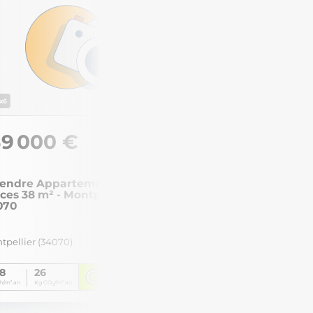
EXCLUSIVITÉ FONCIA
x6
x13
39 000 €
151 500
39 m²
vendre Appartement 2
À vendre App
ces 38 m² - Montpellier
pièces 47.63 
070
Montpellier 
tpellier (34070)
Montpellier (340
C
38
26
151
32
/m².an
Kg CO
/m².an
kWh/m².an
Kg CO
/
2
2