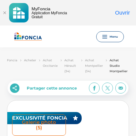
MyFoncia
Ouvrir
Application MyFoncia
Gratuit
Menu
Foncia
Acheter
Achat
Achat
Achat
Achat
Occitanie
Hérault
Montpellier
Studio
(34)
(34)
Montpellier
Partager cette annonce
EXCLUSIVITÉ FONCIA
Galerie photo
(5)