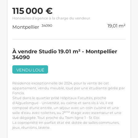
115 000 €
Honoraires d’agence à la charge du vendeur
19,01 m²
34090
Montpellier
À vendre Studio 19.01 m² - Montpellier
34090
VENDU LOUÉ
Résidence exceptionnelle de 2024, pour la vente de cet
appartement, vendu meublé, loué par une étudiante gérée par
Foncia.
Situé dans le quartier prisé Hôpitaux Facultés, proche
d'Aiguelongue - Université, au calme et sans vis à vis, il est
composé d'une entrée, un séjour avec un coin cuisine et une
ème
salle d'eau avec toilettes, au 2
étage avec ascenseur et une
vue dégagée. Tout proche du Tram ligne 1 - St Eloi
La copropriété en parfait état est dotée de salles communes,
jeux, réunions, laverie.