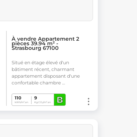
À vendre Appartement 2
pièces 39.94 m² -
Strasbourg 67100
Situé en étage élevé d'un
bâtiment récent, charmant
appartement disposant d'une
confortable chambre …
B
110
9
kWh/m².an
Kg CO
/m².an
2