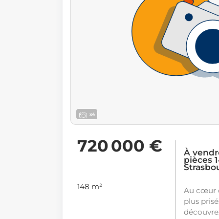
x4
720 000 €
À vendr
pièces 1
Strasbo
148 m²
Au cœur d
plus pris
découvre