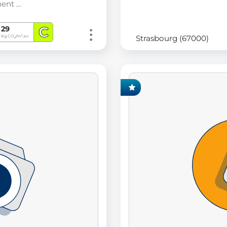
ent …
C
29
Strasbourg (67000)
Kg CO
/m².an
2
EXCLUSIVITÉ FONCIA