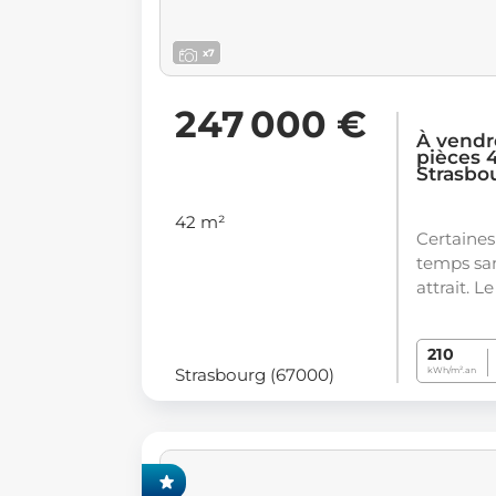
x7
247 000 €
À vendr
pièces 
Strasbo
42 m²
Certaines
temps san
attrait. L
210
Strasbourg (67000)
kWh/m².an
CLUSIVITÉ FONCIA