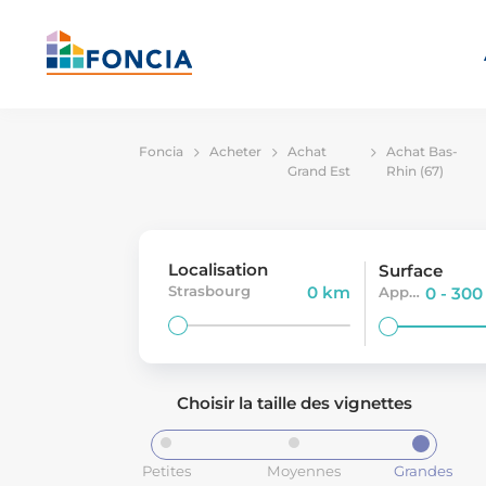
Foncia
Acheter
Achat
Achat Bas-
Grand Est
Rhin (67)
Localisation
Surface
Strasbourg
0 km
Appartement
0 - 30
Choisir la taille des vignettes
Petites
Moyennes
Grandes