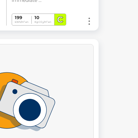
immédiate …
C
199
10
kWh/m².an
Kg CO
/m².an
2