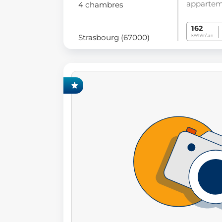
appartem
4 chambres
162
Strasbourg (67000)
kWh/m².an
CLUSIVITÉ FONCIA