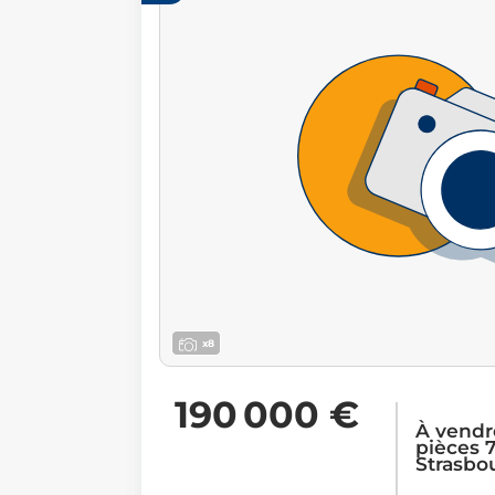
x8
190 000 €
À vendr
pièces 7
Strasbo