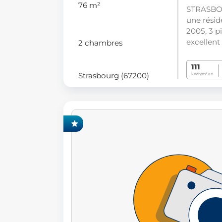
76 m²
STRASBO
une résid
2005, 3 p
excellent
2 chambres
111
Strasbourg (67200)
kWh/m².an
CLUSIVITÉ FONCIA