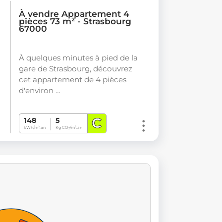
À vendre Appartement 4
pièces 73 m² - Strasbourg
67000
À quelques minutes à pied de la
gare de Strasbourg, découvrez
cet appartement de 4 pièces
d'environ …
C
148
5
kWh/m².an
Kg CO
/m².an
2