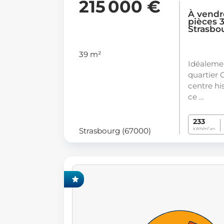
215 000 €
À vendr
pièces 3
Strasbo
39 m²
Idéaleme
quartier 
centre hi
ce …
233
Strasbourg (67000)
kWh/m².an
CLUSIVITÉ FONCIA