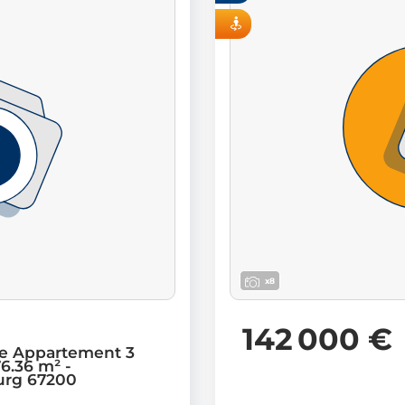
VISITE VIRTUELLE
x8
142 000 €
e Appartement 3
6.36 m² -
urg 67200