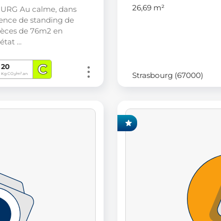
26,69 m²
URG Au calme, dans
ence de standing de
ièces de 76m2 en
 état …
C
20
Strasbourg (67000)
Kg CO
/m².an
2
EXCLUSIVITÉ FONCIA