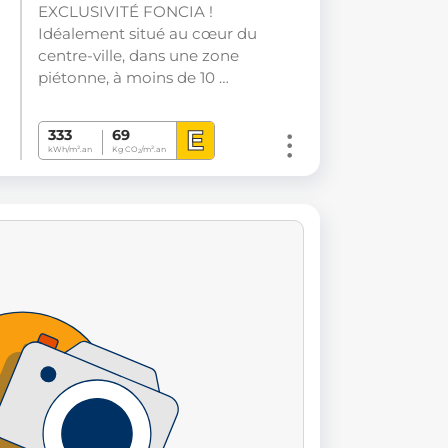
EXCLUSIVITÉ FONCIA !
Idéalement situé au cœur du
centre-ville, dans une zone
piétonne, à moins de 10 …
E
333
69
kWh/m².an
Kg CO
/m².an
2