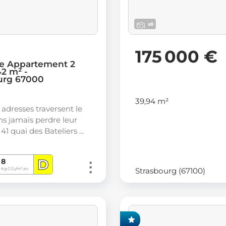
x8
175 000 €
e Appartement 2
42 m² -
urg 67000
39,94 m²
 adresses traversent le
s jamais perdre leur
e 41 quai des Bateliers …
D
8
Strasbourg (67100)
Kg CO
/m².an
2
EXCLUSIVITÉ FONCIA