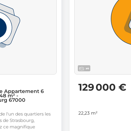
x4
129 000 €
e Appartement 6
48 m² -
urg 67000
22,23 m²
e l'un des quartiers les
és de Strasbourg,
z ce magnifique