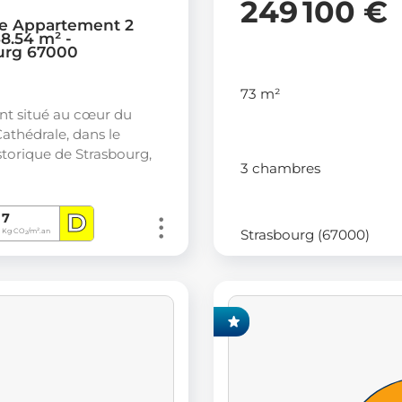
249 100 €
e Appartement 2
8.54 m² -
urg 67000
73 m²
nt situé au cœur du
Cathédrale, dans le
storique de Strasbourg,
3 chambres
D
7
Strasbourg (67000)
Kg CO
/m².an
2
EXCLUSIVITÉ FONCIA