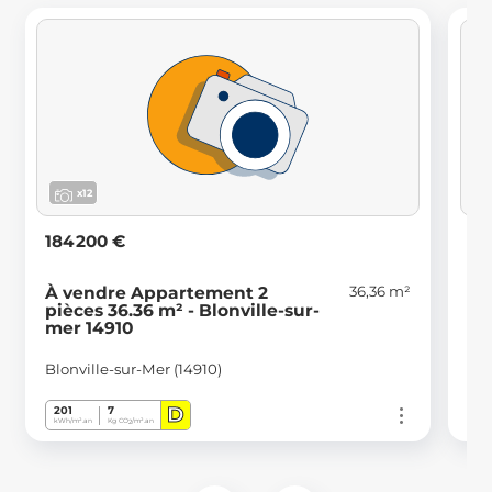
x12
184 200 €
24
36,36 m²
À vendre Appartement 2
À 
pièces 36.36 m² - Blonville-sur-
51
mer 14910
Blo
Blonville-sur-Mer (14910)
D
201
7
28
kWh/m².an
Kg CO
/m².an
kWh
2