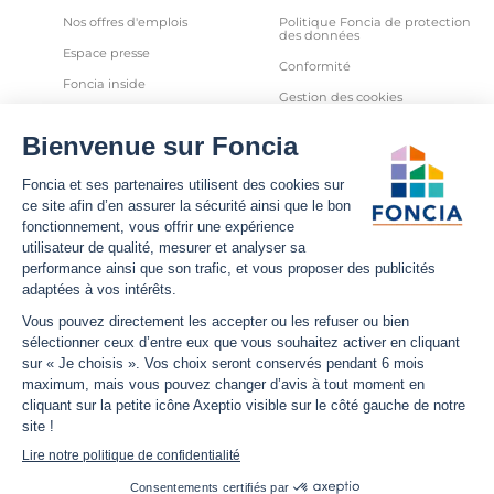
Nos offres d'emplois
Politique Foncia de protection
des données
Espace presse
Conformité
Foncia inside
Gestion des cookies
Avis clients
Politique relative aux cookies
et autres traceurs
Partenaires
Sécurité informatique
Déclaration d'accessibilité
Infos utiles
Nous suivre
Nous contacter
Facebook
Trouver une agence
X
Estimation bien immobilier
LinkedIn
Estimation loyer
YouTube
Actualités
Instagram