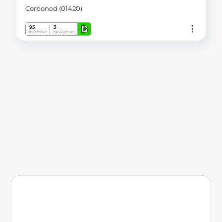
Corbonod (01420)
B
95
3
kWh/m².an
Kg CO
/m².an
2