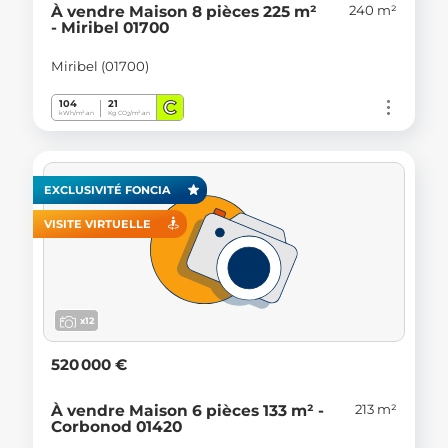
240 m²
À vendre Maison 8 pièces 225 m²
- Miribel 01700
Miribel (01700)
C
104
21
kWh/m².an
Kg CO
/m².an
2
EXCLUSIVITÉ FONCIA
VISITE VIRTUELLE
x12
520 000 €
213 m²
À vendre Maison 6 pièces 133 m² -
Corbonod 01420