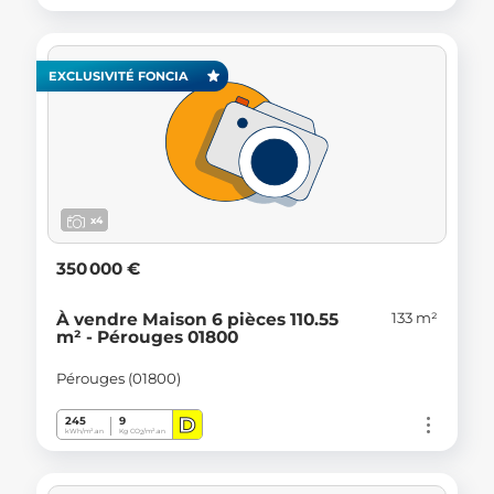
EXCLUSIVITÉ FONCIA
x4
350 000 €
133 m²
À vendre Maison 6 pièces 110.55
m² - Pérouges 01800
Pérouges (01800)
D
245
9
kWh/m².an
Kg CO
/m².an
2