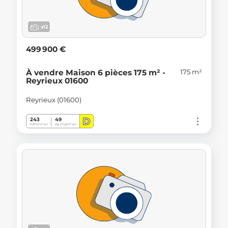
x12
499 900 €
175 m²
À vendre Maison 6 pièces 175 m² -
Reyrieux 01600
Reyrieux (01600)
D
243
49
kWh/m².an
Kg CO
/m².an
2