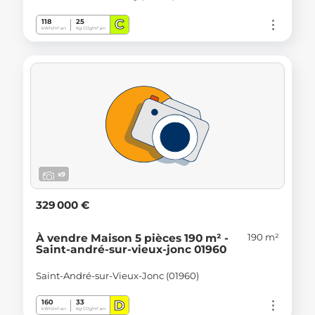
C
118
25
kWh/m².an
Kg CO
/m².an
2
x9
329 000 €
190 m²
À vendre Maison 5 pièces 190 m² -
Saint-andré-sur-vieux-jonc 01960
Saint-André-sur-Vieux-Jonc (01960)
D
160
33
kWh/m².an
Kg CO
/m².an
2