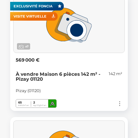
EXCLUSIVITÉ FONCIA
VISITE VIRTUELLE
x7
569 000 €
142 m²
À vendre Maison 6 pièces 142 m² -
Pizay 01120
Pizay (01120)
A
65
2
kWh/m².an
Kg CO
/m².an
2