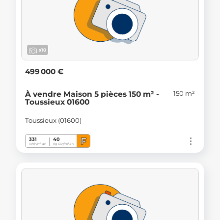
x10
499 000 €
150 m²
À vendre Maison 5 pièces 150 m² -
Toussieux 01600
Toussieux (01600)
F
331
40
kWh/m².an
Kg CO
/m².an
2