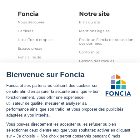
Foncia
Notre site
Nous découvrir
Plan du site
Carrières
Mentions légales
Nos offres d'emplois
Politique Foncia de protection
des données
Espace presse
Conformité
Foncia inside
Gestion des cookies
Avis clients
Politique relative aux cookies
et autres traceurs
Partenaires
Sécurité informatique
Déclaration d'accessibilité
Infos utiles
Nous suivre
Nous contacter
Facebook
Trouver une agence
X
Estimation bien immobilier
LinkedIn
Estimation loyer