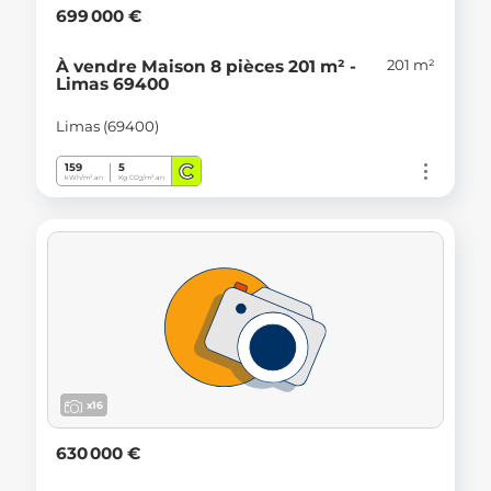
699 000 €
201 m²
À vendre Maison 8 pièces 201 m² -
Limas 69400
Limas (69400)
C
159
5
kWh/m².an
Kg CO
/m².an
2
x16
630 000 €