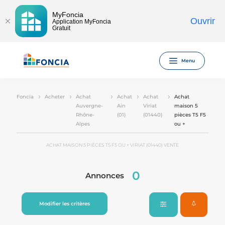
MyFoncia
Ouvrir
Application MyFoncia
Gratuit
Menu
Foncia
Acheter
Achat
Achat
Achat
Achat
Auvergne-
Ain
Viriat
maison 5
Rhône-
(01)
(01440)
pièces T5 F5
Alpes
ou +
ACHAT MAISON 5 PIÈCES T5 F5 OU + VIRIAT (01440) VENTE
0
Annonces
Modifier les critères