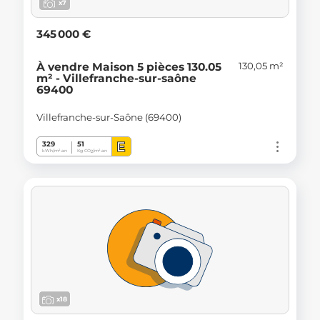
x7
345 000 €
130,05 m²
À vendre Maison 5 pièces 130.05
m² - Villefranche-sur-saône
69400
Villefranche-sur-Saône (69400)
E
329
51
kWh/m².an
Kg CO
/m².an
2
x18