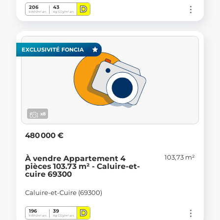
D
206
43
kWh/m².an
Kg CO
/m².an
2
EXCLUSIVITÉ FONCIA
x8
480 000 €
103,73 m²
À vendre Appartement 4
pièces 103.73 m² - Caluire-et-
cuire 69300
Caluire-et-Cuire (69300)
D
196
39
kWh/m².an
Kg CO
/m².an
2