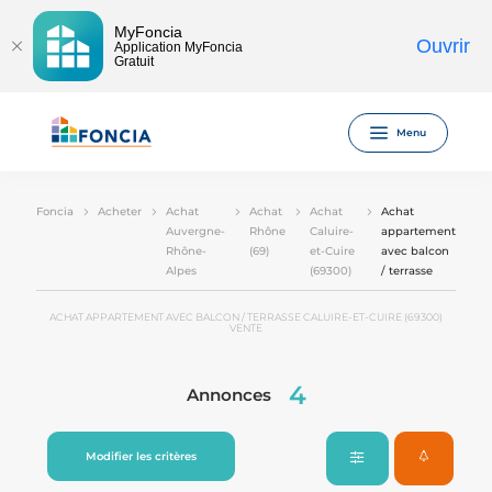
MyFoncia
Ouvrir
Application MyFoncia
Gratuit
Menu
Foncia
Acheter
Achat
Achat
Achat
Achat
Auvergne-
Rhône
Caluire-
appartement
Rhône-
(69)
et-Cuire
avec balcon
Alpes
(69300)
/ terrasse
ACHAT APPARTEMENT AVEC BALCON / TERRASSE CALUIRE-ET-CUIRE (69300)
VENTE
4
Annonces
Modifier les critères