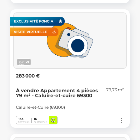
EXCLUSIVITÉ FONCIA
VISITE VIRTUELLE
x9
283 000 €
79,73 m²
À vendre Appartement 4 pièces
79 m² - Caluire-et-cuire 69300
Caluire-et-Cuire (69300)
C
133
16
kWh/m².an
Kg CO
/m².an
2