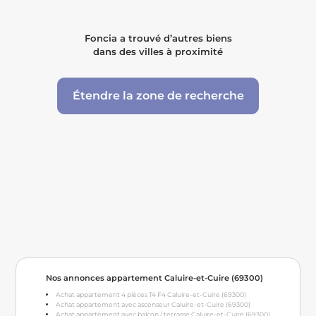
Foncia a trouvé d’autres biens
dans des villes à proximité
Étendre la zone de recherche
Nos annonces appartement Caluire-et-Cuire (69300)
Achat appartement 4 pièces T4 F4 Caluire-et-Cuire (69300)
Achat appartement avec ascenseur Caluire-et-Cuire (69300)
Achat appartement avec balcon / terrasse Caluire-et-Cuire (69300)