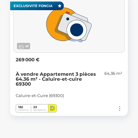
EXCLUSIVITÉ FONCIA
x9
269 000 €
64,36 m²
À vendre Appartement 3 pièces
64.36 m² - Caluire-et-cuire
69300
Caluire-et-Cuire (69300)
D
182
23
kWh/m².an
Kg CO
/m².an
2