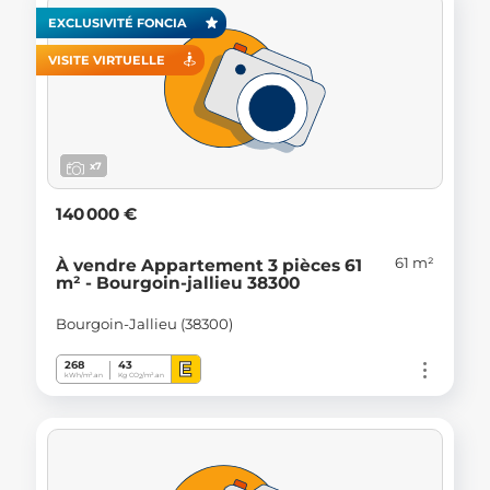
EXCLUSIVITÉ FONCIA
VISITE VIRTUELLE
x7
140 000 €
61 m²
À vendre Appartement 3 pièces 61
m² - Bourgoin-jallieu 38300
Bourgoin-Jallieu (38300)
E
268
43
kWh/m².an
Kg CO
/m².an
2