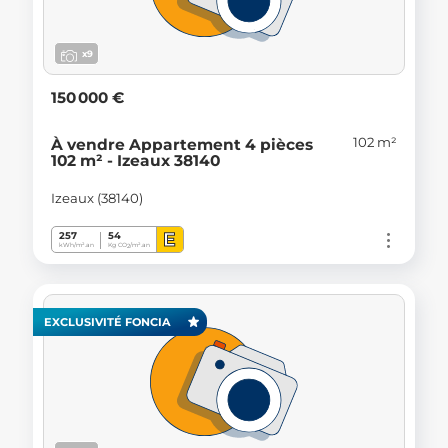
x9
150 000 €
102 m²
À vendre Appartement 4 pièces
102 m² - Izeaux 38140
Izeaux (38140)
E
257
54
kWh/m².an
Kg CO
/m².an
2
EXCLUSIVITÉ FONCIA