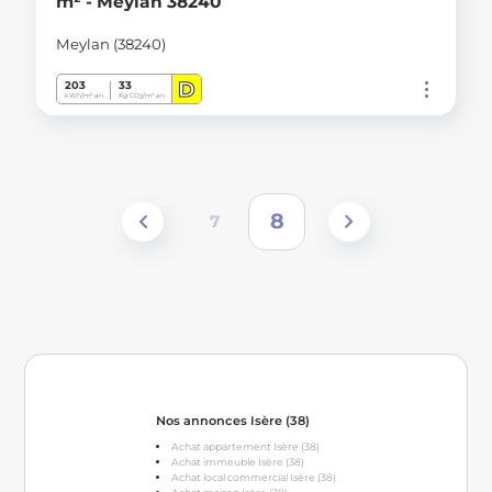
m² - Meylan 38240
Meylan (38240)
D
203
33
kWh/m².an
Kg CO
/m².an
2
8
7
Nos annonces Isère (38)
Achat appartement Isère (38)
Achat immeuble Isère (38)
Achat local commercial Isère (38)