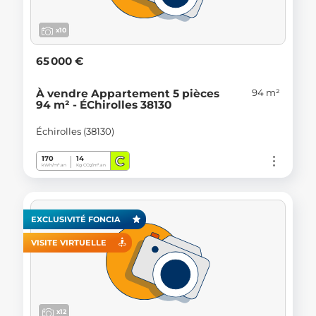
x10
65 000 €
94 m²
À vendre Appartement 5 pièces
94 m² - ÉChirolles 38130
Échirolles (38130)
C
170
14
kWh/m².an
Kg CO
/m².an
2
EXCLUSIVITÉ FONCIA
VISITE VIRTUELLE
x12