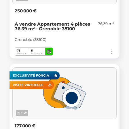
250 000 €
76,39 m²
À vendre Appartement 4 pièces
76.39 m² - Grenoble 38100
Grenoble (38100)
B
75
5
kWh/m².an
Kg CO
/m².an
2
EXCLUSIVITÉ FONCIA
VISITE VIRTUELLE
x7
177 000 €