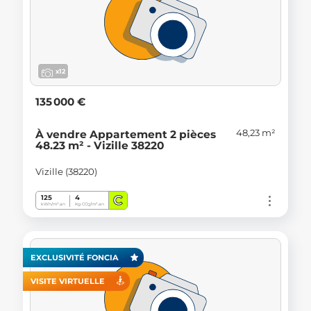
x12
135 000 €
48,23 m²
À vendre Appartement 2 pièces
48.23 m² - Vizille 38220
Vizille (38220)
C
125
4
kWh/m².an
Kg CO
/m².an
2
EXCLUSIVITÉ FONCIA
VISITE VIRTUELLE