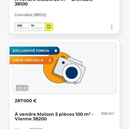
38100
Grenoble (38100)
D
266
10
kWh/m².an
Kg CO
/m².an
2
EXCLUSIVITÉ FONCIA
VISITE VIRTUELLE
x7
287 000 €
100 m²
À vendre Maison 5 pièces 100 m² -
Vienne 38200