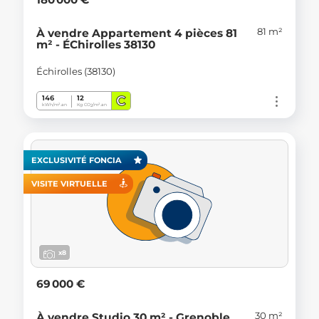
81 m²
À vendre Appartement 4 pièces 81
m² - ÉChirolles 38130
Échirolles (38130)
C
146
12
kWh/m².an
Kg CO
/m².an
2
EXCLUSIVITÉ FONCIA
VISITE VIRTUELLE
x8
69 000 €
30 m²
À vendre Studio 30 m² - Grenoble