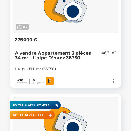
x18
275 000 €
46,3 m²
À vendre Appartement 3 pièces
34 m² - L'alpe D'huez 38750
L'Alpe d'Huez (38750)
F
492
16
kWh/m².an
Kg CO
/m².an
2
EXCLUSIVITÉ FONCIA
VISITE VIRTUELLE