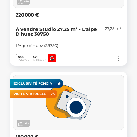
x10
220 000 €
27,25 m²
À vendre Studio 27.25 m² - L'alpe
D'huez 38750
L'Alpe d'Huez (38750)
G
553
141
kWh/m².an
Kg CO
/m².an
2
EXCLUSIVITÉ FONCIA
VISITE VIRTUELLE
x12
180 000 €