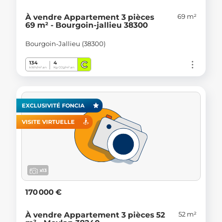
69 m²
À vendre Appartement 3 pièces
69 m² - Bourgoin-jallieu 38300
Bourgoin-Jallieu (38300)
C
134
4
kWh/m².an
Kg CO
/m².an
2
EXCLUSIVITÉ FONCIA
VISITE VIRTUELLE
x13
170 000 €
52 m²
À vendre Appartement 3 pièces 52