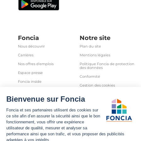
Foncia
Notre site
Nous découvrir
Plan du site
Carrières
Mentions légales
Nos offres d'emplois
Politique Foncia de protection
des données
Espace presse
Conformité
Foncia inside
Gestion des cookies
Avis clients
Politique relative aux cookies
et autres traceurs
Partenaires
Sécurité informatique
Déclaration d'accessibilité
Infos utiles
Nous suivre
Nous contacter
Facebook