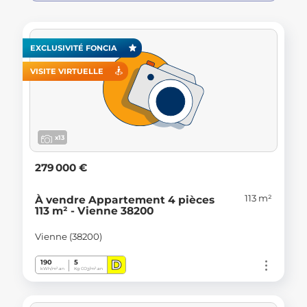
EXCLUSIVITÉ FONCIA
VISITE VIRTUELLE
x13
279 000 €
113 m²
À vendre Appartement 4 pièces
113 m² - Vienne 38200
Vienne (38200)
D
190
5
kWh/m².an
Kg CO
/m².an
2