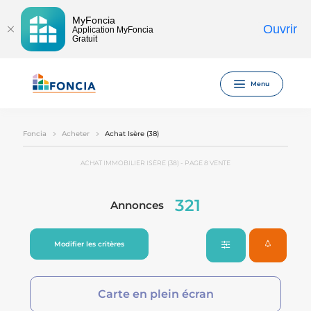
MyFoncia
Ouvrir
Application MyFoncia
Gratuit
Menu
Foncia
Acheter
Achat Isère (38)
ACHAT IMMOBILIER ISÈRE (38) - PAGE 8 VENTE
321
Annonces
Modifier les critères
Carte en plein écran