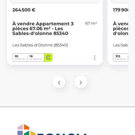
264 500 €
179 900 
67 m²
À vendre Appartement 3
À vendr
pièces 67.06 m² - Les
pièces 71
Sables-d'olonne 85340
d'olonne
Les Sables-d'Olonne (85340)
Les Sables
C
95
18
315
44
kWh/m².an
Kg CO
/m².an
kWh/m².an
Kg C
2