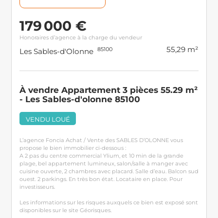
179 000 €
Honoraires d’agence à la charge du vendeur
55,29 m²
85100
Les Sables-d'Olonne
À vendre Appartement 3 pièces 55.29 m²
- Les Sables-d'olonne 85100
VENDU LOUÉ
L’agence Foncia Achat / Vente des SABLES D’OLONNE vous
propose le bien immobilier ci-dessous :
A 2 pas du centre commercial Ylium, et 10 min de la grande
plage, bel appartement lumineux, salon/salle à manger avec
cuisine ouverte, 2 chambres avec placard. Salle d’eau. Balcon sud
ouest. 2 parkings. En très bon état. Locataire en place. Pour
investisseurs.
Les informations sur les risques auxquels ce bien est exposé sont
disponibles sur le site Géorisques.