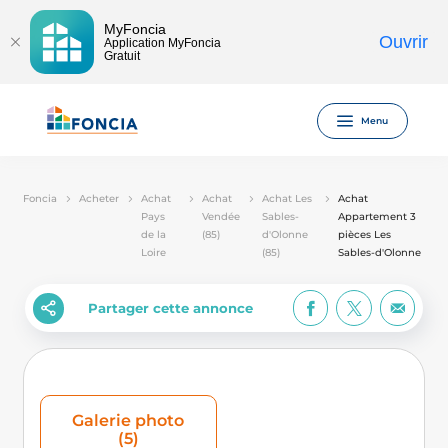
MyFoncia
Ouvrir
Application MyFoncia
Gratuit
Menu
Foncia
Acheter
Achat
Achat
Achat Les
Achat
Pays
Vendée
Sables-
Appartement 3
de la
(85)
d'Olonne
pièces Les
Loire
(85)
Sables-d'Olonne
Partager cette annonce
Galerie photo
(5)