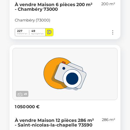
200 m²
À vendre Maison 6 pièces 200 m²
- Chambéry 73000
Chambéry (73000)
D
227
49
kWh/m².an
Kg CO
/m².an
2
x9
1 050 000 €
286 m²
À vendre Maison 12 pièces 286 m²
- Saint-nicolas-la-chapelle 73590