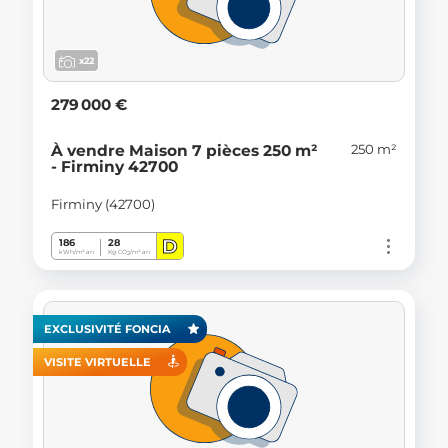
x22
279 000 €
250 m²
À vendre Maison 7 pièces 250 m²
- Firminy 42700
Firminy (42700)
D
186
28
kWh/m².an
Kg CO
/m².an
2
EXCLUSIVITÉ FONCIA
VISITE VIRTUELLE