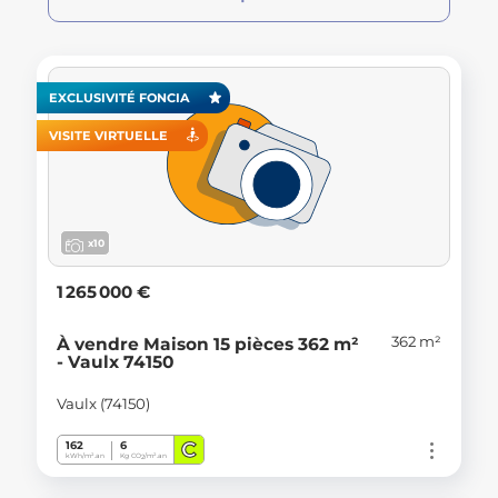
EXCLUSIVITÉ FONCIA
VISITE VIRTUELLE
x10
1 265 000 €
362 m²
À vendre Maison 15 pièces 362 m²
- Vaulx 74150
Vaulx (74150)
C
162
6
kWh/m².an
Kg CO
/m².an
2