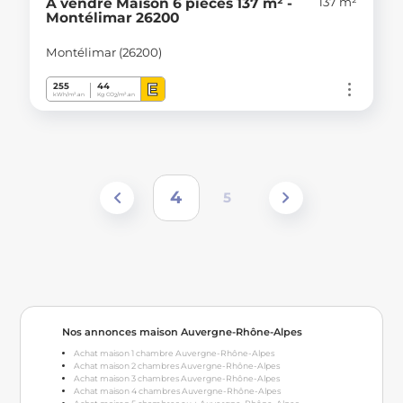
137 m²
À vendre Maison 6 pièces 137 m² -
Montélimar 26200
Montélimar (26200)
E
255
44
kWh/m².an
Kg CO
/m².an
2
4
5
Nos annonces maison Auvergne-Rhône-Alpes
Achat maison 1 chambre Auvergne-Rhône-Alpes
Achat maison 2 chambres Auvergne-Rhône-Alpes
Achat maison 3 chambres Auvergne-Rhône-Alpes
Achat maison 4 chambres Auvergne-Rhône-Alpes