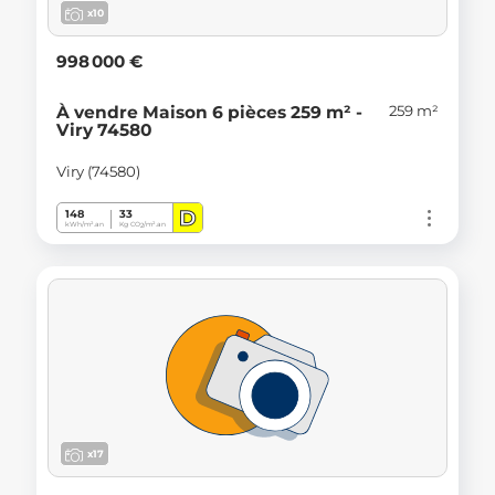
x10
998 000 €
259 m²
À vendre Maison 6 pièces 259 m² -
Viry 74580
Viry (74580)
D
148
33
kWh/m².an
Kg CO
/m².an
2
x17