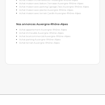
Achat maison 5 chambres ou + Auvergne-Rhône-Alpes
Achat maison avec balcon / terrasse Auvergne-Rhône-Alpes
Achat maison avec parking / garage / box Auvergne-Rhône-Alpes
Achat maison avec piscine Auvergne-Rhône-Alpes
Achat maison avec terrain / jardin Auvergne-Rhône-Alpes
Nos annonces Auvergne-Rhône-Alpes
Achat appartement Auvergne-Rhône-Alpes
Achat immeuble Auvergne-Rhône-Alpes
Achat local commercial Auvergne-Rhône-Alpes
Achat parking Auvergne-Rhône-Alpes
Achat terrain Auvergne-Rhône-Alpes