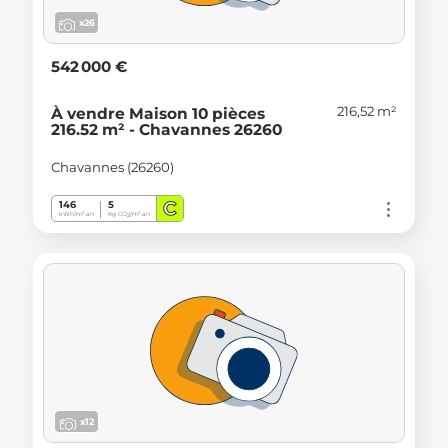
x26
542 000 €
216,52 m²
À vendre Maison 10 pièces
216.52 m² - Chavannes 26260
Chavannes (26260)
C
146
5
kWh/m².an
Kg CO
/m².an
2
x12