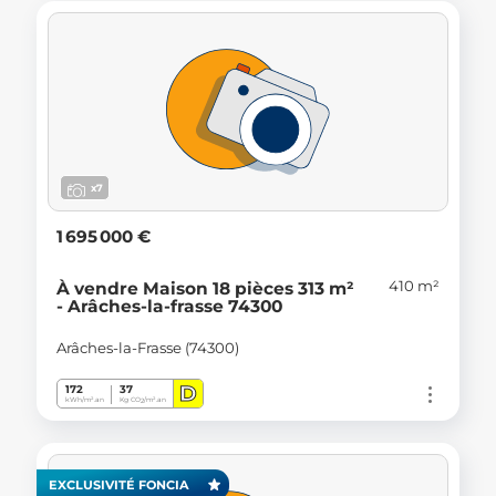
x7
1 695 000 €
410 m²
À vendre Maison 18 pièces 313 m²
- Arâches-la-frasse 74300
Arâches-la-Frasse (74300)
D
172
37
kWh/m².an
Kg CO
/m².an
2
EXCLUSIVITÉ FONCIA