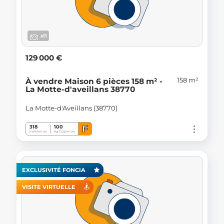
x11
129 000 €
158 m²
À vendre Maison 6 pièces 158 m² -
La Motte-d'aveillans 38770
La Motte-d'Aveillans (38770)
F
318
100
kWh/m².an
Kg CO
/m².an
2
EXCLUSIVITÉ FONCIA
VISITE VIRTUELLE