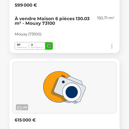
599 000 €
150,71 m²
À vendre Maison 6 pièces 130.03
m² - Mouxy 73100
Mouxy (73100)
B
97
3
kWh/m².an
Kg CO
/m².an
2
x12
615 000 €