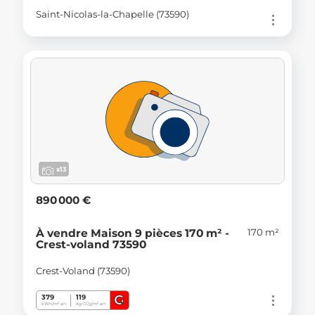
Saint-Nicolas-la-Chapelle (73590)
x13
890 000 €
170 m²
À vendre Maison 9 pièces 170 m² -
Crest-voland 73590
Crest-Voland (73590)
G
379
119
kWh/m².an
Kg CO
/m².an
2