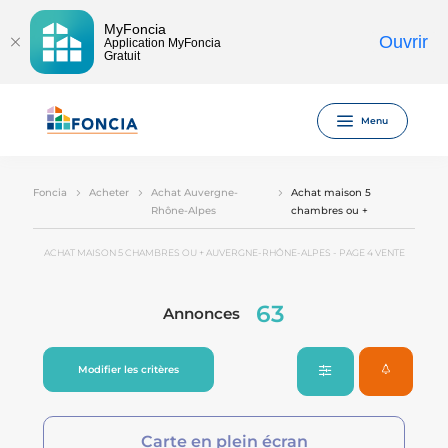
MyFoncia
Ouvrir
Application MyFoncia
Gratuit
Menu
Foncia
Acheter
Achat Auvergne-
Achat maison 5
Rhône-Alpes
chambres ou +
ACHAT MAISON 5 CHAMBRES OU + AUVERGNE-RHÔNE-ALPES - PAGE 4 VENTE
63
Annonces
Modifier les critères
Carte en plein écran