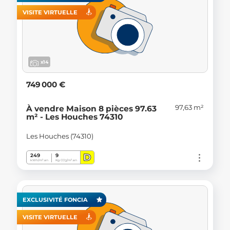
VISITE VIRTUELLE
x14
749 000 €
97,63 m²
À vendre Maison 8 pièces 97.63
m² - Les Houches 74310
Les Houches (74310)
D
249
9
kWh/m².an
Kg CO
/m².an
2
EXCLUSIVITÉ FONCIA
VISITE VIRTUELLE