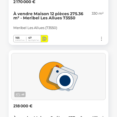
2 170 000 €
330 m²
À vendre Maison 12 pièces 275.36
m² - Meribel Les Allues 73550
Meribel Les Allues (73550)
D
155
47
kWh/m².an
Kg CO
/m².an
2
x9
218 000 €