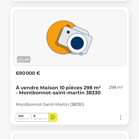
x19
690 000 €
298 m²
À vendre Maison 10 pièces 298 m²
- Montbonnot-saint-martin 38330
Montbonnot-Saint-Martin (38330)
D
241
9
kWh/m².an
Kg CO
/m².an
2