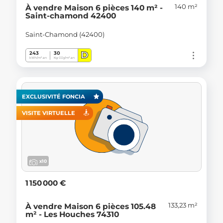
140 m²
À vendre Maison 6 pièces 140 m² -
Saint-chamond 42400
Saint-Chamond (42400)
D
243
30
kWh/m².an
Kg CO
/m².an
2
EXCLUSIVITÉ FONCIA
VISITE VIRTUELLE
x10
1 150 000 €
133,23 m²
À vendre Maison 6 pièces 105.48
m² - Les Houches 74310