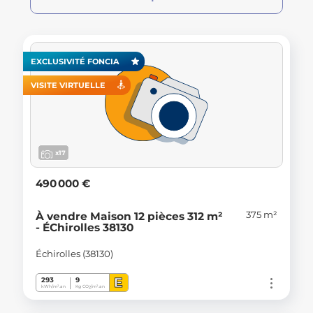
EXCLUSIVITÉ FONCIA
VISITE VIRTUELLE
x17
490 000 €
375 m²
À vendre Maison 12 pièces 312 m²
- ÉChirolles 38130
Échirolles (38130)
E
293
9
kWh/m².an
Kg CO
/m².an
2