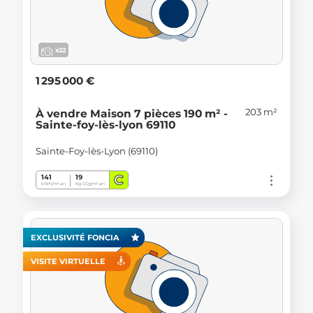
x22
1 295 000 €
203 m²
À vendre Maison 7 pièces 190 m² -
Sainte-foy-lès-lyon 69110
Sainte-Foy-lès-Lyon (69110)
C
141
19
kWh/m².an
Kg CO
/m².an
2
EXCLUSIVITÉ FONCIA
VISITE VIRTUELLE