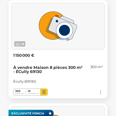
x8
1 150 000 €
300 m²
À vendre Maison 8 pièces 300 m²
- ÉCully 69130
Écully (69130)
E
300
15
kWh/m².an
Kg CO
/m².an
2
EXCLUSIVITÉ FONCIA