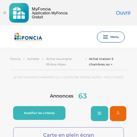
MyFoncia
Ouvrir
Application MyFoncia
Gratuit
Menu
Foncia
Acheter
Achat Auvergne-
Achat maison 5
Rhône-Alpes
chambres ou +
ACHAT MAISON 5 CHAMBRES OU + AUVERGNE-RHÔNE-ALPES - PAGE 3 VENTE
63
Annonces
Modifier les critères
Carte en plein écran