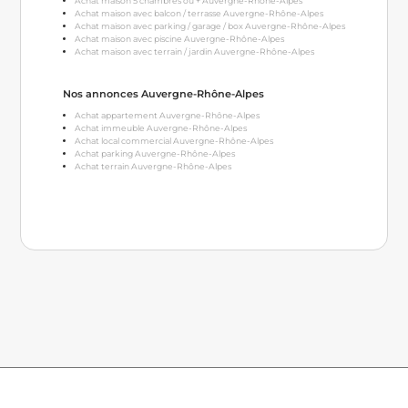
Achat maison 5 chambres ou + Auvergne-Rhône-Alpes
Achat maison avec balcon / terrasse Auvergne-Rhône-Alpes
Achat maison avec parking / garage / box Auvergne-Rhône-Alpes
Achat maison avec piscine Auvergne-Rhône-Alpes
Achat maison avec terrain / jardin Auvergne-Rhône-Alpes
Nos annonces Auvergne-Rhône-Alpes
Achat appartement Auvergne-Rhône-Alpes
Achat immeuble Auvergne-Rhône-Alpes
Achat local commercial Auvergne-Rhône-Alpes
Achat parking Auvergne-Rhône-Alpes
Achat terrain Auvergne-Rhône-Alpes