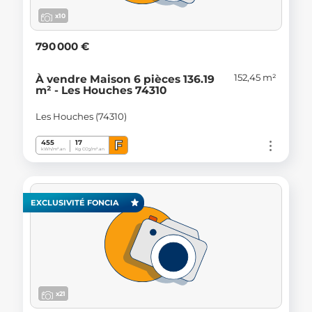
x10
790 000 €
152,45 m²
À vendre Maison 6 pièces 136.19
m² - Les Houches 74310
Les Houches (74310)
F
455
17
kWh/m².an
Kg CO
/m².an
2
EXCLUSIVITÉ FONCIA
x21