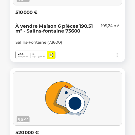
510 000 €
195,24 m²
À vendre Maison 6 pièces 190.51
m² - Salins-fontaine 73600
Salins-Fontaine (73600)
D
243
8
kWh/m².an
Kg CO
/m².an
2
x10
420 000 €