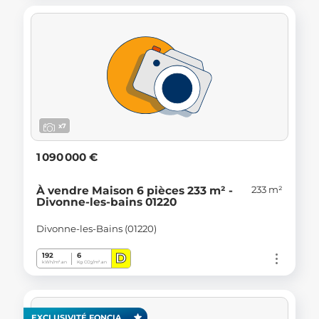
x7
1 090 000 €
233 m²
À vendre Maison 6 pièces 233 m² -
Divonne-les-bains 01220
Divonne-les-Bains (01220)
D
192
6
kWh/m².an
Kg CO
/m².an
2
EXCLUSIVITÉ FONCIA