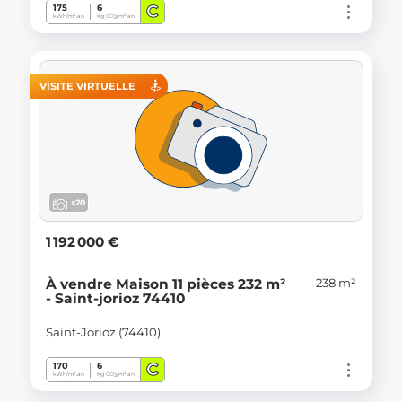
C
175
6
kWh/m².an
Kg CO
/m².an
2
VISITE VIRTUELLE
x20
1 192 000 €
238 m²
À vendre Maison 11 pièces 232 m²
- Saint-jorioz 74410
Saint-Jorioz (74410)
C
170
6
kWh/m².an
Kg CO
/m².an
2