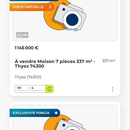
VISITE VIRTUELLE
x16
1 145 000 €
337 m²
À vendre Maison 7 pièces 337 m² -
Thyez 74300
Thyez (74300)
C
131
4
kWh/m².an
Kg CO
/m².an
2
EXCLUSIVITÉ FONCIA