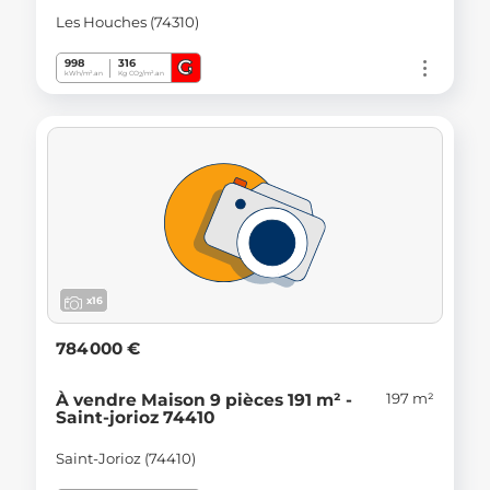
Les Houches (74310)
G
998
316
kWh/m².an
Kg CO
/m².an
2
x16
784 000 €
197 m²
À vendre Maison 9 pièces 191 m² -
Saint-jorioz 74410
Saint-Jorioz (74410)