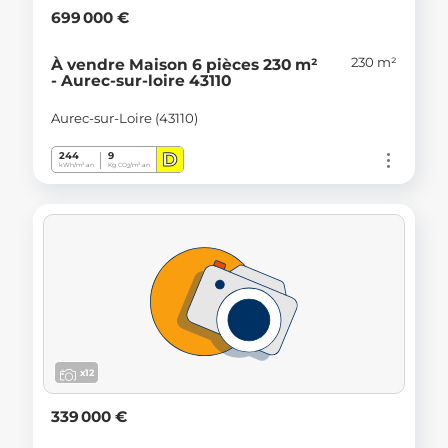
699 000 €
230 m²
À vendre Maison 6 pièces 230 m²
- Aurec-sur-loire 43110
Aurec-sur-Loire (43110)
D
244
9
kWh/m².an
Kg CO
/m².an
2
x12
339 000 €