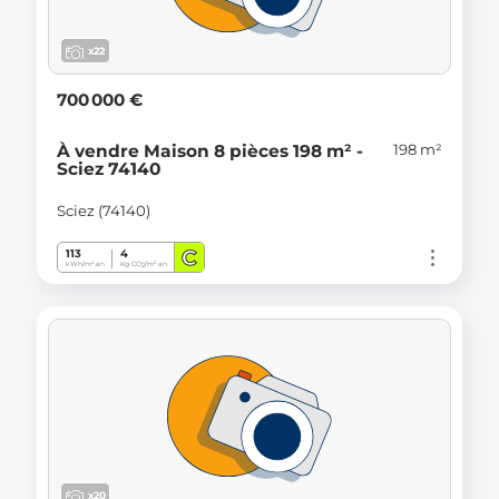
x22
700 000 €
198 m²
À vendre Maison 8 pièces 198 m² -
Sciez 74140
Sciez (74140)
C
113
4
kWh/m².an
Kg CO
/m².an
2
x20