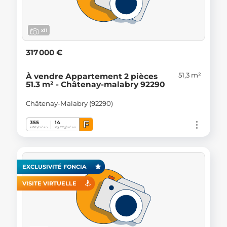
x11
317 000 €
51,3 m²
À vendre Appartement 2 pièces
51.3 m² - Châtenay-malabry 92290
Châtenay-Malabry (92290)
F
355
14
kWh/m².an
Kg CO
/m².an
2
EXCLUSIVITÉ FONCIA
VISITE VIRTUELLE