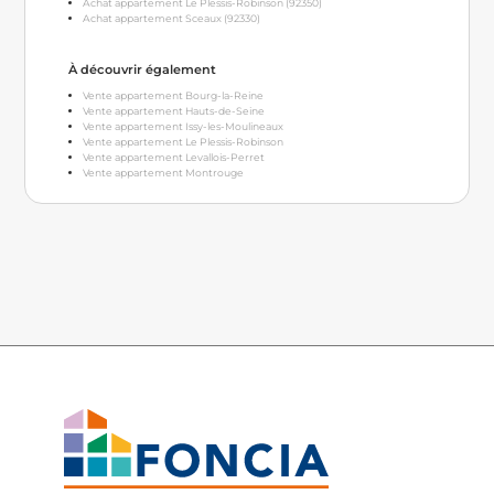
Achat appartement Le Plessis-Robinson (92350)
Achat appartement Sceaux (92330)
À découvrir également
Vente appartement Bourg-la-Reine
Vente appartement Hauts-de-Seine
Vente appartement Issy-les-Moulineaux
Vente appartement Le Plessis-Robinson
Vente appartement Levallois-Perret
Vente appartement Montrouge