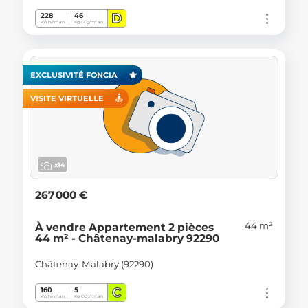
D
228
46
kWh/m².an
Kg CO
/m².an
2
EXCLUSIVITÉ FONCIA
VISITE VIRTUELLE
x14
267 000 €
44 m²
À vendre Appartement 2 pièces
44 m² - Châtenay-malabry 92290
Châtenay-Malabry (92290)
C
160
5
kWh/m².an
Kg CO
/m².an
2