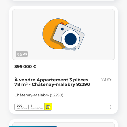
x13
399 000 €
78 m²
À vendre Appartement 3 pièces
78 m² - Châtenay-malabry 92290
Châtenay-Malabry (92290)
D
200
7
kWh/m².an
Kg CO
/m².an
2