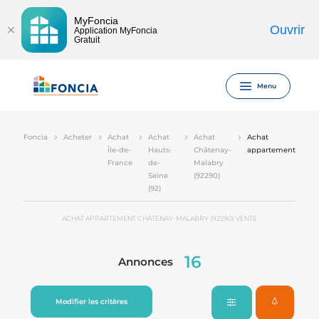
MyFoncia
Ouvrir
Application MyFoncia
Gratuit
Menu
Foncia
Acheter
Achat
Achat
Achat
Achat
Île-de-
Hauts-
Châtenay-
appartement
France
de-
Malabry
Seine
(92290)
(92)
ACHAT APPARTEMENT CHÂTENAY-MALABRY (92290) VENTE
16
Annonces
Modifier les critères