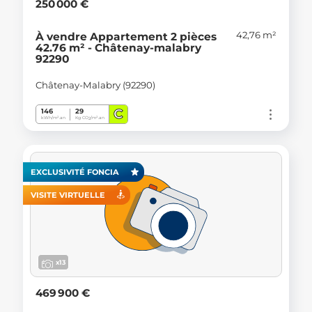
250 000 €
42,76 m²
À vendre Appartement 2 pièces
42.76 m² - Châtenay-malabry
92290
Châtenay-Malabry (92290)
C
146
29
kWh/m².an
Kg CO
/m².an
2
EXCLUSIVITÉ FONCIA
VISITE VIRTUELLE
x13
469 900 €