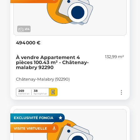
x14
494 000 €
132,99 m²
À vendre Appartement 4
pièces 100.43 m² - Châtenay-
malabry 92290
Châtenay-Malabry (92290)
E
269
38
kWh/m².an
Kg CO
/m².an
2
EXCLUSIVITÉ FONCIA
VISITE VIRTUELLE