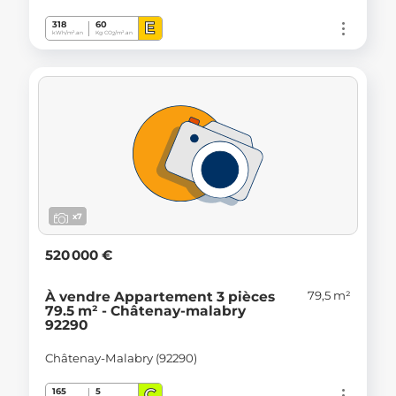
E
318
60
kWh/m².an
Kg CO
/m².an
2
x7
520 000 €
79,5 m²
À vendre Appartement 3 pièces
79.5 m² - Châtenay-malabry
92290
Châtenay-Malabry (92290)
C
165
5