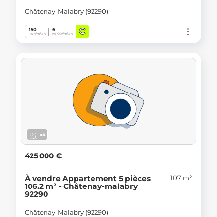
Châtenay-Malabry (92290)
C
160
6
kWh/m².an
Kg CO
/m².an
2
x4
425 000 €
107 m²
À vendre Appartement 5 pièces
106.2 m² - Châtenay-malabry
92290
Châtenay-Malabry (92290)