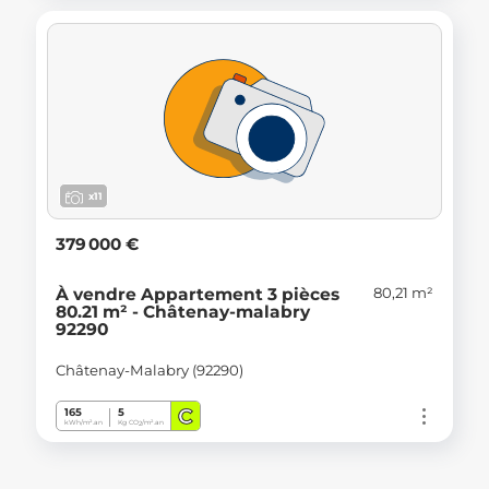
x11
379 000 €
80,21 m²
À vendre Appartement 3 pièces
80.21 m² - Châtenay-malabry
92290
Châtenay-Malabry (92290)
C
165
5
kWh/m².an
Kg CO
/m².an
2