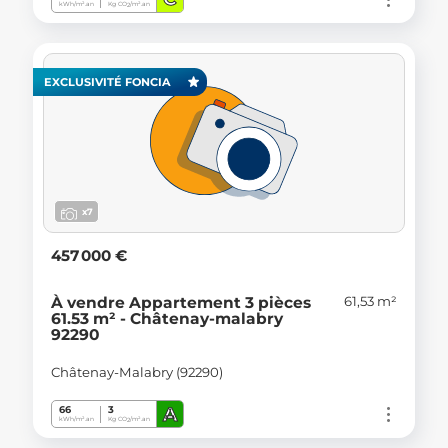
kWh/m².an
Kg CO
/m².an
2
EXCLUSIVITÉ FONCIA
x7
457 000 €
61,53 m²
À vendre Appartement 3 pièces
61.53 m² - Châtenay-malabry
92290
Châtenay-Malabry (92290)
A
66
3
kWh/m².an
Kg CO
/m².an
2