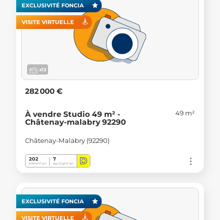
EXCLUSIVITÉ FONCIA
VISITE VIRTUELLE
x12
282 000 €
49 m²
À vendre Studio 49 m² -
Châtenay-malabry 92290
Châtenay-Malabry (92290)
D
202
7
kWh/m².an
Kg CO
/m².an
2
EXCLUSIVITÉ FONCIA
VISITE VIRTUELLE