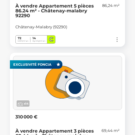
86,24 m²
À vendre Appartement 5 pièces
86.24 m² - Châtenay-malabry
92290
Châtenay-Malabry (92290)
C
72
14
kWh/m².an
Kg CO
/m².an
2
EXCLUSIVITÉ FONCIA
x14
310 000 €
69,44 m²
À vendre Appartement 3 pièces