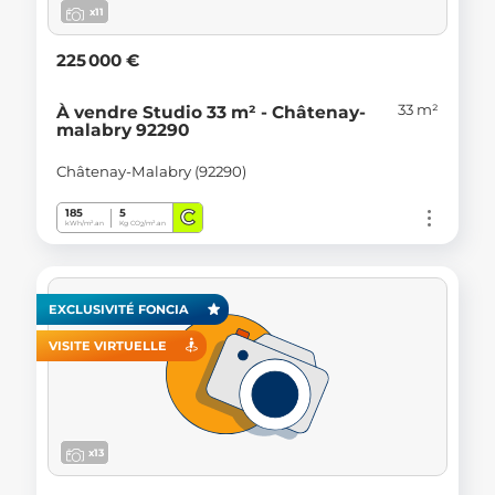
x11
225 000 €
33 m²
À vendre Studio 33 m² - Châtenay-
malabry 92290
Châtenay-Malabry (92290)
C
185
5
kWh/m².an
Kg CO
/m².an
2
EXCLUSIVITÉ FONCIA
VISITE VIRTUELLE
x13