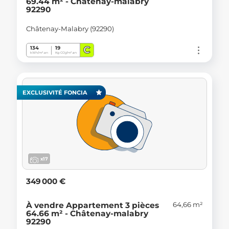
69.44 m² - Châtenay-malabry
92290
Châtenay-Malabry (92290)
C
134
19
kWh/m².an
Kg CO
/m².an
2
EXCLUSIVITÉ FONCIA
x17
349 000 €
64,66 m²
À vendre Appartement 3 pièces
64.66 m² - Châtenay-malabry
92290