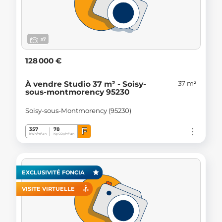
x7
128 000 €
37 m²
À vendre Studio 37 m² - Soisy-
sous-montmorency 95230
Soisy-sous-Montmorency (95230)
F
357
78
kWh/m².an
Kg CO
/m².an
2
EXCLUSIVITÉ FONCIA
VISITE VIRTUELLE