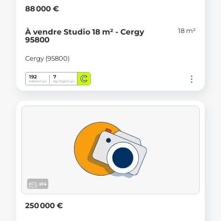
88 000 €
18 m²
À vendre Studio 18 m² - Cergy
95800
Cergy (95800)
C
192
7
kWh/m².an
Kg CO
/m².an
2
x14
250 000 €