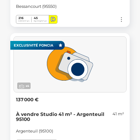
Bessancourt (95550)
D
216
45
kWh/m².an
Kg CO
/m².an
2
EXCLUSIVITÉ FONCIA
x4
137 000 €
41 m²
À vendre Studio 41 m² - Argenteuil
95100
Argenteuil (95100)