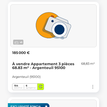
x5
185 000 €
68,83 m²
À vendre Appartement 3 pièces
68.83 m² - Argenteuil 95100
Argenteuil (95100)
C
154
6
kWh/m².an
Kg CO
/m².an
2
EXCLUSIVITÉ FONCIA