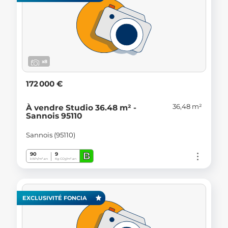
x8
172 000 €
36,48 m²
À vendre Studio 36.48 m² -
Sannois 95110
Sannois (95110)
B
90
9
kWh/m².an
Kg CO
/m².an
2
EXCLUSIVITÉ FONCIA