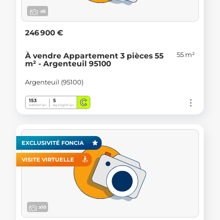
x6
246 900 €
55 m²
À vendre Appartement 3 pièces 55
m² - Argenteuil 95100
Argenteuil (95100)
C
153
5
kWh/m².an
Kg CO
/m².an
2
EXCLUSIVITÉ FONCIA
VISITE VIRTUELLE
x10