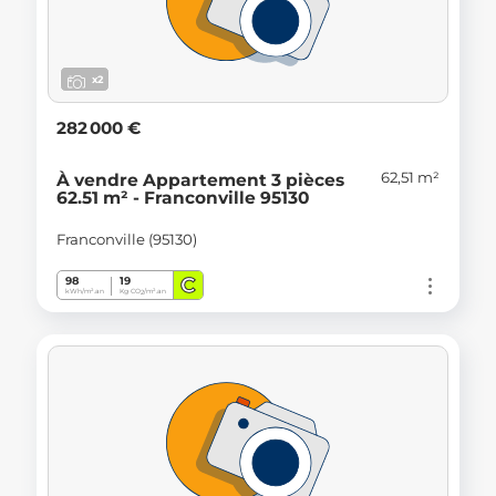
x2
282 000 €
62,51 m²
À vendre Appartement 3 pièces
62.51 m² - Franconville 95130
Franconville (95130)
C
98
19
kWh/m².an
Kg CO
/m².an
2