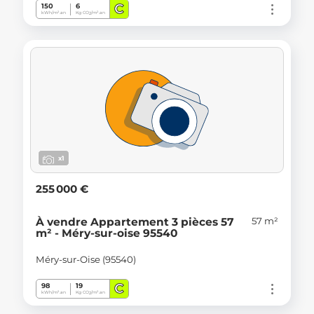
C
150
6
kWh/m².an
Kg CO
/m².an
2
x1
255 000 €
57 m²
À vendre Appartement 3 pièces 57
m² - Méry-sur-oise 95540
Méry-sur-Oise (95540)
C
98
19
kWh/m².an
Kg CO
/m².an
2