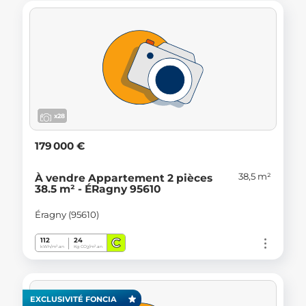
x28
179 000 €
38,5 m²
À vendre Appartement 2 pièces
38.5 m² - ÉRagny 95610
Éragny (95610)
C
112
24
kWh/m².an
Kg CO
/m².an
2
EXCLUSIVITÉ FONCIA