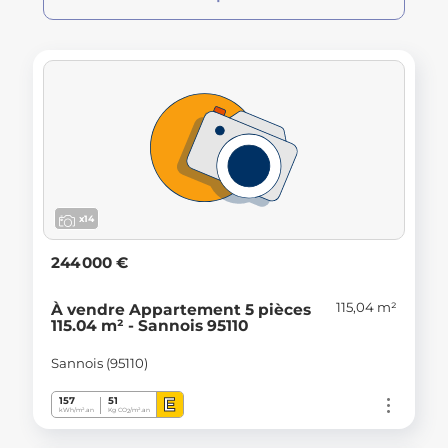
x14
244 000 €
115,04 m²
À vendre Appartement 5 pièces
115.04 m² - Sannois 95110
Sannois (95110)
E
157
51
kWh/m².an
Kg CO
/m².an
2