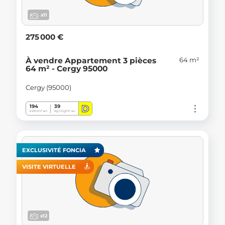
x11
275 000 €
64 m²
À vendre Appartement 3 pièces
64 m² - Cergy 95000
Cergy (95000)
D
194
39
kWh/m².an
Kg CO
/m².an
2
EXCLUSIVITÉ FONCIA
VISITE VIRTUELLE
x12