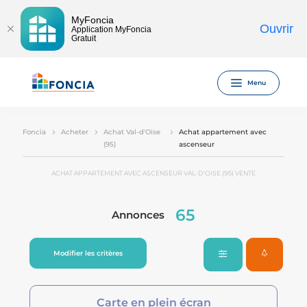
MyFoncia
Ouvrir
Application MyFoncia
Gratuit
Menu
Foncia
Acheter
Achat Val-d'Oise
Achat appartement avec
(95)
ascenseur
ACHAT APPARTEMENT AVEC ASCENSEUR VAL-D'OISE (95) VENTE
65
Annonces
Modifier les critères
Carte en plein écran