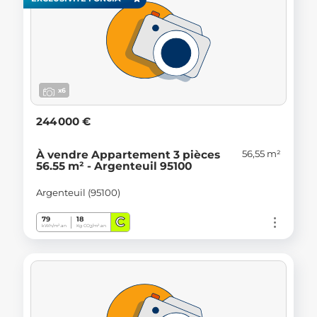
x6
244 000 €
56,55 m²
À vendre Appartement 3 pièces
56.55 m² - Argenteuil 95100
Argenteuil (95100)
C
79
18
kWh/m².an
Kg CO
/m².an
2