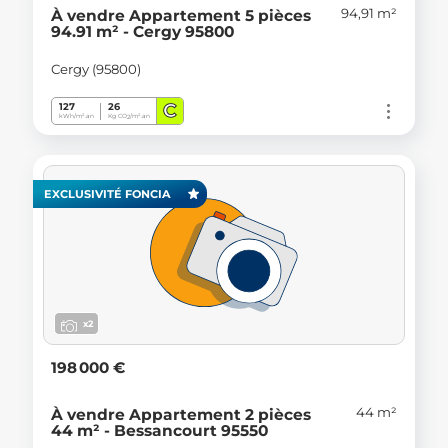
94,91 m²
À vendre Appartement 5 pièces
94.91 m² - Cergy 95800
Cergy (95800)
C
127
26
kWh/m².an
Kg CO
/m².an
2
EXCLUSIVITÉ FONCIA
x2
198 000 €
44 m²
À vendre Appartement 2 pièces
44 m² - Bessancourt 95550