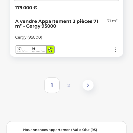
179 000 €
71 m²
À vendre Appartement 3 pièces 71
m² - Cergy 95000
Cergy (95000)
C
171
16
kWh/m².an
Kg CO
/m².an
2
1
2
Nos annonces appartement Val-d'Oise (95)