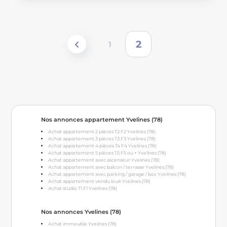
2
1
Nos annonces appartement Yvelines (78)
Achat appartement 2 pièces T2 F2 Yvelines (78)
Achat appartement 3 pièces T3 F3 Yvelines (78)
Achat appartement 4 pièces T4 F4 Yvelines (78)
Achat appartement 5 pièces T5 F5 ou + Yvelines (78)
Achat appartement avec ascenseur Yvelines (78)
Achat appartement avec balcon / terrasse Yvelines (78)
Achat appartement avec parking / garage / box Yvelines (78)
Achat appartement vendu loué Yvelines (78)
Achat studio T1 F1 Yvelines (78)
Nos annonces Yvelines (78)
Achat immeuble Yvelines (78)