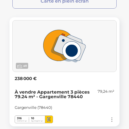
Carte en plein écran
x11
238 000 €
79,24 m²
À vendre Appartement 3 pièces
79.24 m² - Gargenville 78440
Gargenville (78440)
E
316
10
kWh/m².an
Kg CO
/m².an
2