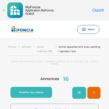
MyFoncia
Ouvrir
Application MyFoncia
Gratuit
Menu
Foncia
Acheter
Achat
Achat appartement avec parking
Yvelines (78)
/ garage / box
ACHAT APPARTEMENT AVEC PARKING / GARAGE / BOX YVELINES (78) - PAGE 2
VENTE
16
Annonces
Modifier les critères