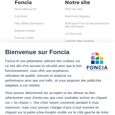
Foncia
Notre site
Nous découvrir
Plan du site
Carrières
Mentions légales
Nos offres d'emplois
Politique Foncia de protection
des données
Espace presse
Conformité
Foncia inside
Gestion des cookies
Avis clients
Politique relative aux cookies
et autres traceurs
Partenaires
Sécurité informatique
Déclaration d'accessibilité
Infos utiles
Nous suivre
Nous contacter
Facebook
Trouver une agence
X
Estimation bien immobilier
LinkedIn
Estimation loyer
YouTube
Actualités
Instagram