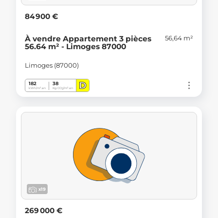
84 900 €
56,64 m²
À vendre Appartement 3 pièces
56.64 m² - Limoges 87000
Limoges (87000)
D
182
38
kWh/m².an
Kg CO
/m².an
2
x19
269 000 €