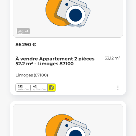
x4
86 290 €
53,12 m²
À vendre Appartement 2 pièces
52.2 m² - Limoges 87100
Limoges (87100)
D
212
42
kWh/m².an
Kg CO
/m².an
2