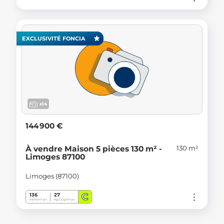
EXCLUSIVITÉ FONCIA
x14
144 900 €
130 m²
À vendre Maison 5 pièces 130 m² -
Limoges 87100
Limoges (87100)
C
136
27
kWh/m².an
Kg CO
/m².an
2