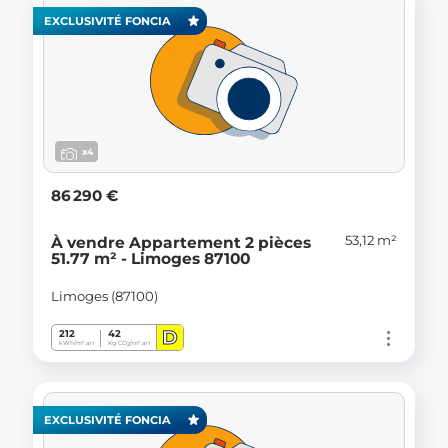
EXCLUSIVITÉ FONCIA
x4
86 290 €
53,12 m²
À vendre Appartement 2 pièces
51.77 m² - Limoges 87100
Limoges (87100)
D
212
42
kWh/m².an
Kg CO
/m².an
2
EXCLUSIVITÉ FONCIA