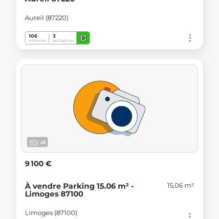
Aureil (87220)
B
106
3
kWh/m².an
Kg CO
/m².an
2
x3
9 100 €
15,06 m²
À vendre Parking 15.06 m² -
Limoges 87100
Limoges (87100)