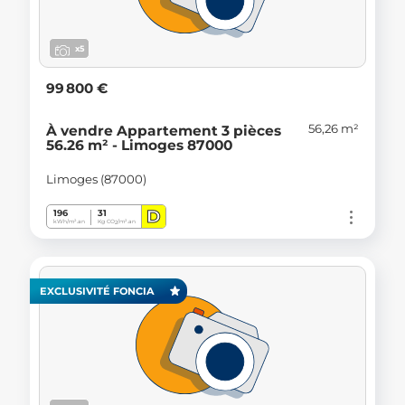
x5
99 800 €
56,26 m²
À vendre Appartement 3 pièces
56.26 m² - Limoges 87000
Limoges (87000)
D
196
31
kWh/m².an
Kg CO
/m².an
2
EXCLUSIVITÉ FONCIA