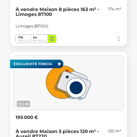
174 m²
À vendre Maison 8 pièces 163 m² -
Limoges 87100
Limoges (87100)
C
176
24
kWh/m².an
Kg CO
/m².an
2
EXCLUSIVITÉ FONCIA
x9
195 000 €
120 m²
À vendre Maison 5 pièces 120 m² -
Aureil 87220