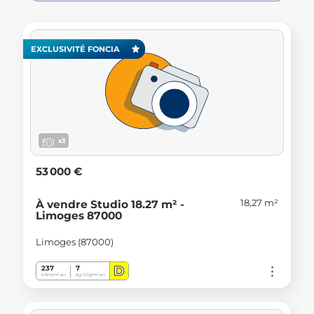
EXCLUSIVITÉ FONCIA
x3
53 000 €
18,27 m²
À vendre Studio 18.27 m² -
Limoges 87000
Limoges (87000)
D
237
7
kWh/m².an
Kg CO
/m².an
2