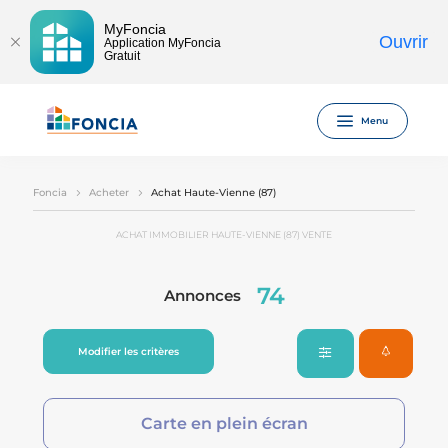
MyFoncia
Ouvrir
Application MyFoncia
Gratuit
Menu
Foncia
Acheter
Achat Haute-Vienne (87)
ACHAT IMMOBILIER HAUTE-VIENNE (87) VENTE
74
Annonces
Modifier les critères
Carte en plein écran