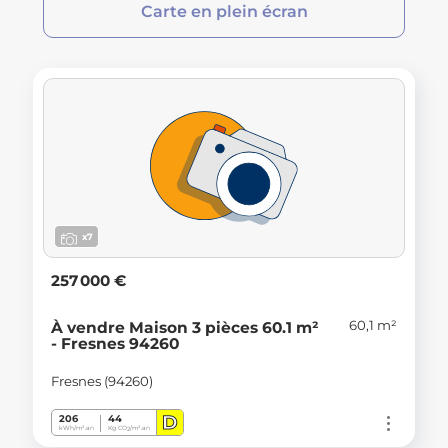
Carte en plein écran
x7
257 000 €
60,1 m²
À vendre Maison 3 pièces 60.1 m²
- Fresnes 94260
Fresnes (94260)
D
206
44
kWh/m².an
Kg CO
/m².an
2