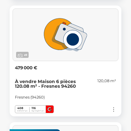
x9
479 000 €
120,08 m²
À vendre Maison 6 pièces
120.08 m² - Fresnes 94260
Fresnes (94260)
G
408
116
kWh/m².an
Kg CO
/m².an
2