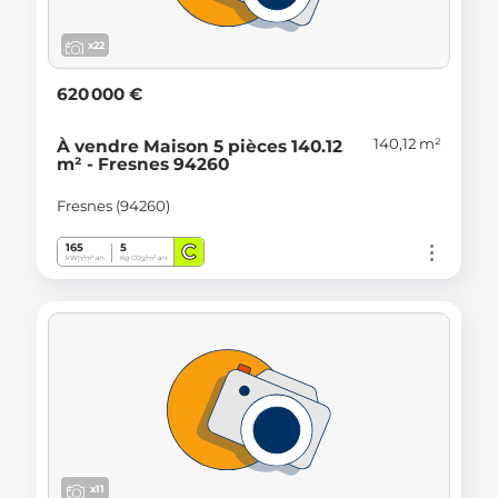
x22
620 000 €
140,12 m²
À vendre Maison 5 pièces 140.12
m² - Fresnes 94260
Fresnes (94260)
C
165
5
kWh/m².an
Kg CO
/m².an
2
x11