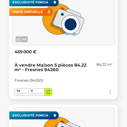
EXCLUSIVITÉ FONCIA
VISITE VIRTUELLE
x17
459 000 €
84,22 m²
À vendre Maison 5 pièces 84.22
m² - Fresnes 94260
Fresnes (94260)
C
72
11
kWh/m².an
Kg CO
/m².an
2
EXCLUSIVITÉ FONCIA