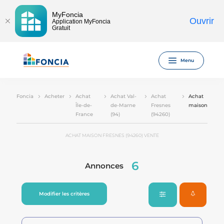
MyFoncia
Ouvrir
Application MyFoncia
Gratuit
Menu
Foncia
Acheter
Achat
Achat Val-
Achat
Achat
Île-de-
de-Marne
Fresnes
maison
France
(94)
(94260)
ACHAT MAISON FRESNES (94260) VENTE
6
Annonces
Modifier les critères