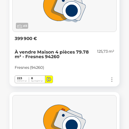
x13
399 900 €
125,73 m²
À vendre Maison 4 pièces 79.78
m² - Fresnes 94260
Fresnes (94260)
D
223
8
kWh/m².an
Kg CO
/m².an
2