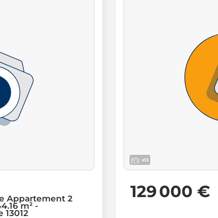
x13
129 000 €
e Appartement 2
4.16 m² -
e 13012