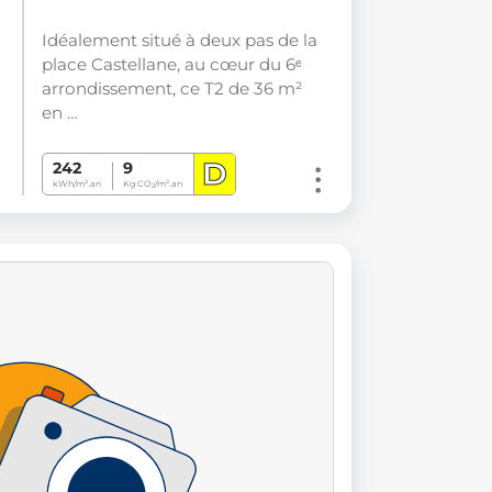
Idéalement situé à deux pas de la
place Castellane, au cœur du 6ᵉ
arrondissement, ce T2 de 36 m²
en …
D
242
9
kWh/m².an
Kg CO
/m².an
2