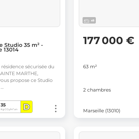
x8
177 000 €
e Studio 35 m² -
e 13014
63 m²
résidence sécurisée du
 SAINTE MARTHE,
ous propose ce Studio
 …
2 chambres
D
35
Marseille (13010)
Kg CO
/m².an
2