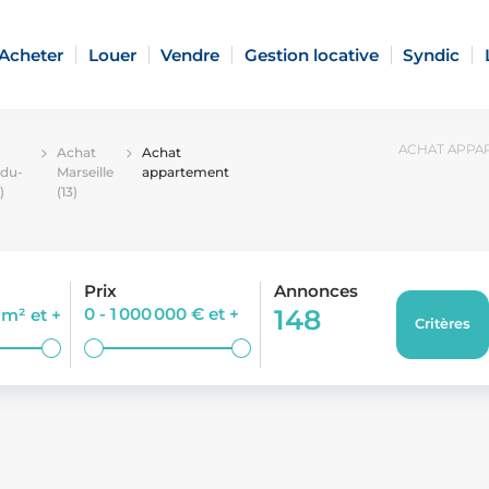
Acheter
Louer
Vendre
Gestion locative
Syndic
ACHAT APPAR
Achat
Achat
du-
Marseille
appartement
)
(13)
Prix
Annonces
0 - 1 000 000 €
et +
148
0 m²
et +
Critères