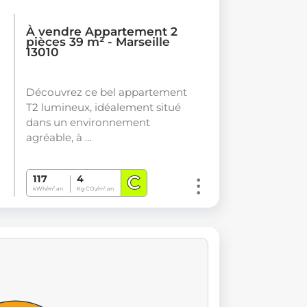
À vendre Appartement 2
pièces 39 m² - Marseille
13010
Découvrez ce bel appartement
T2 lumineux, idéalement situé
dans un environnement
agréable, à …
C
117
4
kWh/m².an
Kg CO
/m².an
2