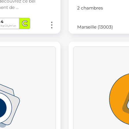
découvrez ce bel
ent de …
2 chambres
C
4
Marseille (13003)
Kg CO
/m².an
2