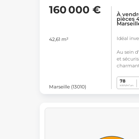
160 000 €
À vendr
pièces 4
Marseill
Idéal inve
42,61 m²
Au sein d
et sécuri
charmant
78
Marseille (13010)
kWh/m².an