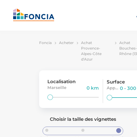
Foncia
Acheter
Achat
Achat
Provence-
Bouches-
Alpes-Côte
Rhône (13
d'Azur
Localisation
Surface
Marseille
0 km
Appartement
0 - 30
Choisir la taille des vignettes