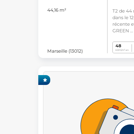
44,16 m²
T2 de 44 
dans le 1
récente e
GREEN …
48
Marseille (13012)
kWh/m².an
CLUSIVITÉ FONCIA