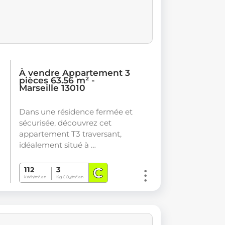
À vendre Appartement 3
pièces 63.56 m² -
Marseille 13010
Dans une résidence fermée et
sécurisée, découvrez cet
appartement T3 traversant,
idéalement situé à …
C
112
3
kWh/m².an
Kg CO
/m².an
2