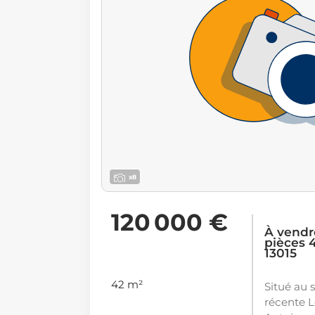
x8
120 000 €
À vendr
pièces 4
13015
42 m²
Situé au 
récente L