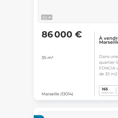
x6
86 000 €
À vendr
Marseill
Dans une 
35 m²
quartier
FONCIA v
de 35 m2
165
Marseille (13014)
kWh/m².an