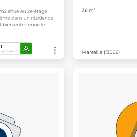
36 m²
m2 situé au 2e étage
2éme dans un résidence
t bien entretenue le
A
1
Marseille (13006)
Kg CO
/m².an
2