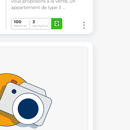
vous proposons à la vente, un
appartement de type 3 …
B
100
3
kWh/m².an
Kg CO
/m².an
2