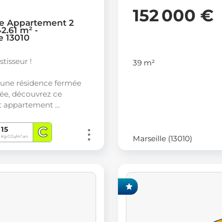
152 000 €
e Appartement 2
2.61 m² -
e 13010
stisseur !
39 m²
'une résidence fermée
sée, découvrez ce
 appartement …
C
15
Marseille (13010)
Kg CO
/m².an
2
EXCLUSIVITÉ FONCIA